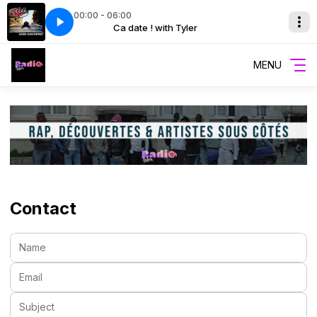
00:00 - 06:00
tificier, Rohff - Nous contre eux
 Tyler
Ca date ! with Tyler
Le Rat Luciano, Sat L'Artificier, Rohff - N
MENU
Contact
Name:
Email:
Subject: